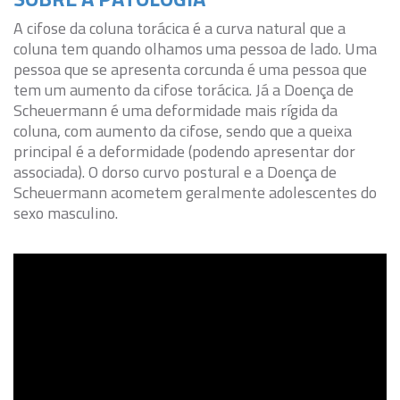
A cifose da coluna torácica é a curva natural que a
BLOG
coluna tem quando olhamos uma pessoa de lado. Uma
pessoa que se apresenta corcunda é uma pessoa que
CONTATO
tem um aumento da cifose torácica. Já a Doença de
Scheuermann é uma deformidade mais rígida da
coluna, com aumento da cifose, sendo que a queixa
AGENDE UMA CONSULTA
principal é a deformidade (podendo apresentar dor
associada). O dorso curvo postural e a Doença de
ME SIGA NAS
REDES SOCIAIS
Scheuermann acometem geralmente adolescentes do
sexo masculino.