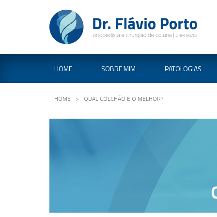
HOME
SOBRE MIM
PATOLOGIAS
HOME
>
QUAL COLCHÃO É O MELHOR?