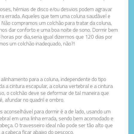
ses, hérnias de disco e/ou desvios podem agravar
ra errada. Aqueles que tem uma coluna saudável e
. Não compramos um colchão para tratar da coluna,
nos dar conforto e uma boa noite de sono. Dormir bem
 horas por dia,seria igual dizermos que 120 dias por
mos um colchão inadequado, não?!
linhamento para a coluna, independente do tipo
 a cintura escapular, a coluna vertebral e a cintura
so, o colchão deve se deformar de tal maneira que
é, afundar no quadril e ombro.
aconselhável para dormir é a de lado, usando um
tebral em uma linha errada, sendo bem acomodado e
beça. O travesseiro ideal não pode ser tão alto que
a cabeça ficar abaixo do pescoço.