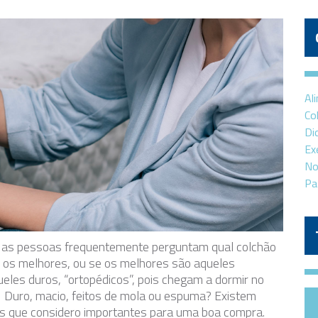
Al
Co
Di
Ex
No
Pa
a, as pessoas frequentemente perguntam qual colchão
 os melhores, ou se os melhores são aqueles
les duros, “ortopédicos”, pois chegam a dormir no
! Duro, macio, feitos de mola ou espuma? Existem
os que considero importantes para uma boa compra.