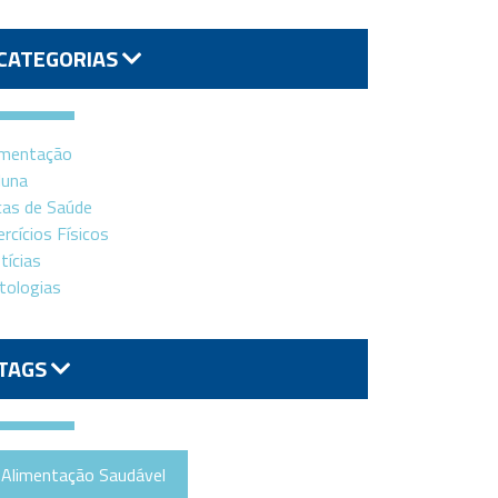
CATEGORIAS
imentação
luna
cas de Saúde
ercícios Físicos
tícias
tologias
TAGS
Alimentação Saudável