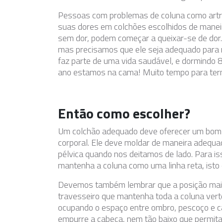
Pessoas com problemas de coluna como artro
suas dores em colchões escolhidos de manei
sem dor, podem começar a queixar-se de dor
mas precisamos que ele seja adequado para 
faz parte de uma vida saudável, e dormindo 8
ano estamos na cama! Muito tempo para ter
Então como escolher?
Um colchão adequado deve oferecer um bom a
corporal. Ele deve moldar de maneira adequada
pélvica quando nos deitamos de lado. Para is
mantenha a coluna como uma linha reta, isto 
Devemos também lembrar que a posição mais 
travesseiro que mantenha toda a coluna ver
ocupando o espaço entre ombro, pescoço e ca
empurre a cabeça, nem tão baixo que permita 