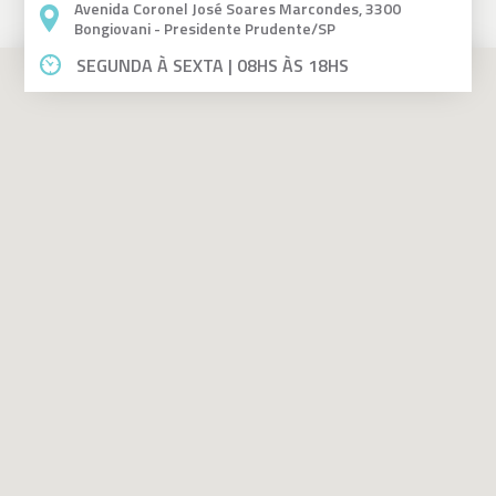
Avenida Coronel José Soares Marcondes, 3300
Bongiovani - Presidente Prudente/SP
SEGUNDA À SEXTA | 08HS ÀS 18HS