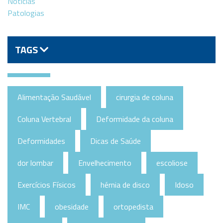
Notícias
Patologias
TAGS
Alimentação Saudável
cirurgia de coluna
Coluna Vertebral
Deformidade da coluna
Deformidades
Dicas de Saúde
dor lombar
Envelhecimento
escoliose
Exercícios Físicos
hérnia de disco
Idoso
IMC
obesidade
ortopedista